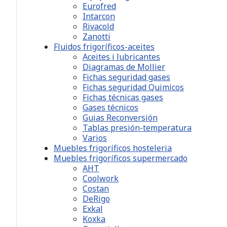
Eurofred
Intarcon
Rivacold
Zanotti
Fluidos frigoríficos-aceites
Aceites i lubricantes
Diagramas de Mollier
Fichas seguridad gases
Fichas seguridad Quimicos
Fichas técnicas gases
Gases técnicos
Guias Reconversión
Tablas presión-temperatura
Varios
Muebles frigoríficos hosteleria
Muebles frigoríficos supermercado
AHT
Coolwork
Costan
DeRigo
Exkal
Koxka