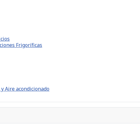
icios
iones Frigoríficas
 y Aire acondicionado