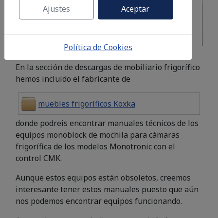
Ajustes
Aceptar
Política de Cookies
En la sección de descargas de mobiliario frigorífico
hemos incluido el fabricante de
muebles frigoríficos Koxka
donde podreis encontrar manuales técnicos de los
equipos monoblock de mochila para cámaras
frigorífica de los modelos Monotronic con el
control CMK.
Aunque estos equipos están obsoletos, creemos
interesante tener estos manuales puesto que aún
nos podemos encontrar equipos funcionando.