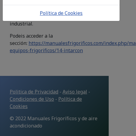
instalaciones comerciales así como
unidades condensadoras, centrales de
Política de Cookies
refrigeración y enfriadoras para uso
industrial.
Podeis acceder a la
sección:
https://manualesfrigorificos.com/index.php/m
equipos-frigorificos/14-intarcon
Politica de Privacidad
-
Aviso legal
-
Condiciones de Uso
-
Política de
Cookies
© 2022 Manuales Frigoríficos y de aire
acondicionado