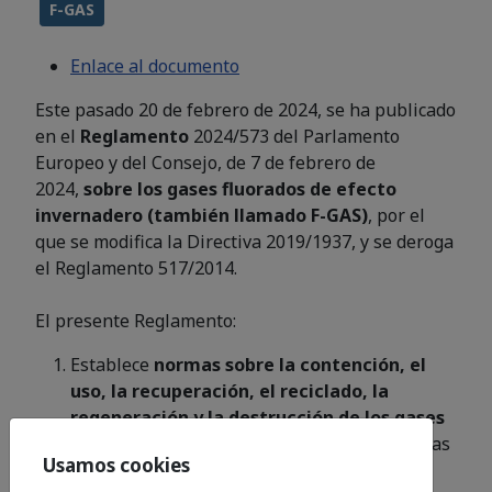
F-GAS
Enlace al documento
Este pasado 20 de febrero de 2024, se ha publicado
en el
Reglamento
2024/573 del Parlamento
Europeo y del Consejo, de 7 de febrero de
2024,
sobre los gases fluorados de efecto
invernadero (también llamado F-GAS)
, por el
que se modifica la Directiva 2019/1937, y se deroga
el Reglamento 517/2014.
El presente Reglamento:
Establece
normas sobre la contención, el
uso, la recuperación, el reciclado, la
regeneración y la destrucción de los gases
fluorados de efecto invernadero
y sobre las
Usamos cookies
medidas de acompañamiento conexas, como