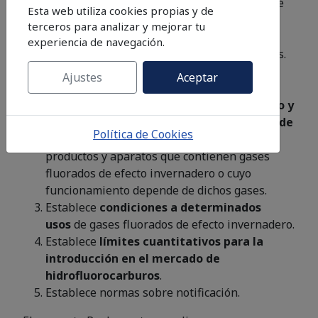
la
certificación y la formación
, que incluye
Esta web utiliza cookies propias y de
la
manipulación segura de los gases
terceros para analizar y mejorar tu
fluorados de efecto invernadero
y de
experiencia de navegación.
sustancias alternativas que no son fluoradas.
Impone
condiciones a la producción, la
Ajustes
Aceptar
importación, la exportación, la
introducción en el mercado, el suministro y
el uso posteriores de los gases fluorados de
Política de Cookies
efecto invernadero
y de determinados
productos y aparatos que contienen gases
fluorados de efecto invernadero o cuyo
funcionamiento depende de dichos gases.
Establece
condiciones a determinados
usos
de gases fluorados de efecto invernadero.
Establece
límites cuantitativos para la
introducción en el mercado de
hidrofluorocarburos
.
Establece normas sobre notificación.