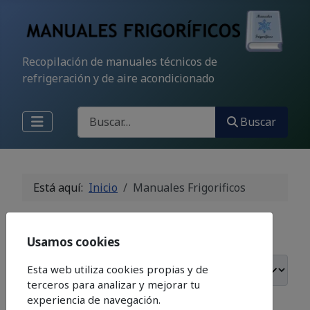
Recopilación de manuales técnicos de
refrigeración y de aire acondicionado
Buscar
Buscar
Está aquí:
Inicio
Manuales Frigorificos
Introduzca parte del título
Filtro
Limpiar
Usamos cookies
Cantidad
Nuevo Reglamento
Esta web utiliza cookies propias y de
terceros para analizar y mejorar tu
de Seguridad de
experiencia de navegación.
Instalaciones